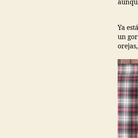
aunque
Ya est
un gor
orejas,