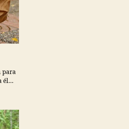
n para
a él…