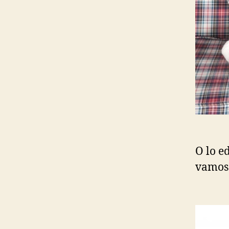
O lo e
vamos 