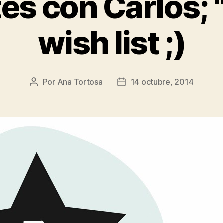
es con Carlos; 
wish list ;)
Por
Ana Tortosa
14 octubre, 2014
Autor
Fecha
de
de
la
la
entrada
entrada