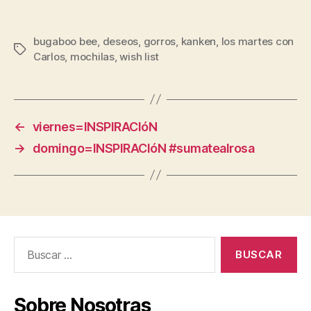
bugaboo bee
,
deseos
,
gorros
,
kanken
,
los martes con
Etiquetas
Carlos
,
mochilas
,
wish list
←
viernes=INSPIRACIóN
→
domingo=INSPIRACIóN #sumatealrosa
Buscar:
Sobre Nosotras