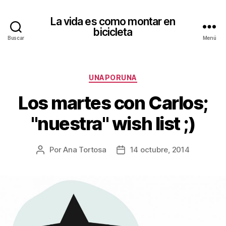
La vida es como montar en
bicicleta
Buscar
Menú
Categorías
UNAPORUNA
Los martes con Carlos;
"nuestra" wish list ;)
Por
Ana Tortosa
14 octubre, 2014
Autor
Fecha
de
de
la
la
entrada
entrada