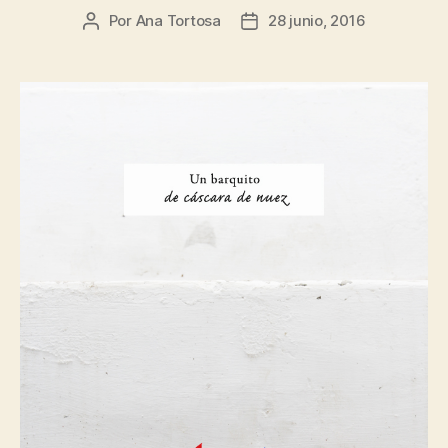
Por
Ana Tortosa
28 junio, 2016
Autor
Fecha
de
de
la
la
entrada
entrada