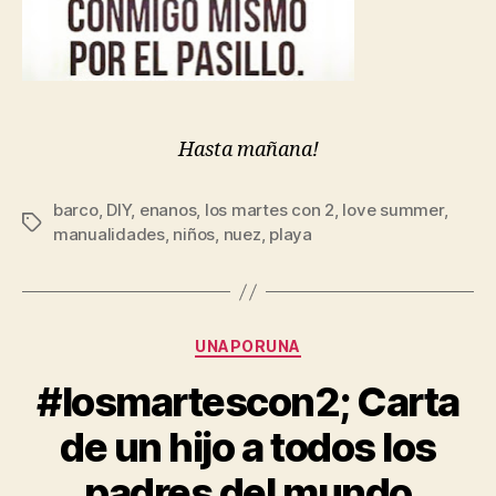
Hasta mañana!
barco
,
DIY
,
enanos
,
los martes con 2
,
love summer
,
Etiquetas
manualidades
,
niños
,
nuez
,
playa
Categorías
UNAPORUNA
#losmartescon2; Carta
de un hijo a todos los
padres del mundo