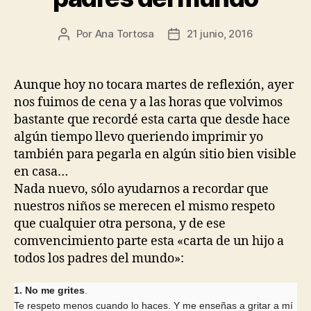
Por
Ana Tortosa
21 junio, 2016
Autor
Fecha
de
de
la
la
entrada
entrada
Aunque hoy no tocara martes de reflexión, ayer
nos fuimos de cena y a las horas que volvimos
bastante que recordé esta carta que desde hace
algún tiempo llevo queriendo imprimir yo
también para pegarla en algún sitio bien visible
en casa…
Nada nuevo, sólo ayudarnos a recordar que
nuestros niños se merecen el mismo respeto
que cualquier otra persona, y de ese
comvencimiento parte esta «carta de un hijo a
todos los padres del mundo»:
1.
No me grites
.
Te respeto menos cuando lo haces. Y me enseñas a gritar a mí