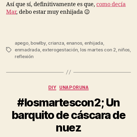
Así que sí, definitivamente es que,
como decía
Mar
, debo estar muy enhijada 😉
apego
,
bowlby
,
crianza
,
enanos
,
enhijada
,
enmadrada
,
exterogestación
,
los martes con 2
,
niños
,
Etiquetas
reflexión
Categorías
DIY
UNAPORUNA
#losmartescon2; Un
barquito de cáscara de
nuez