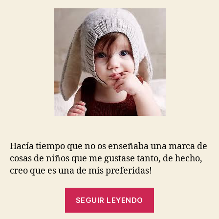
la
la
entrada
entrada
Hacía tiempo que no os enseñaba una marca de
cosas de niños que me gustase tanto, de hecho,
creo que es una de mis preferidas!
«#losmartescon
SEGUIR LEYENDO
¿Conocéis