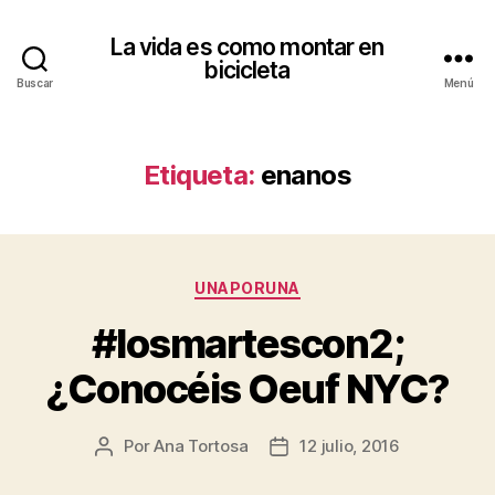
La vida es como montar en
bicicleta
Buscar
Menú
Etiqueta:
enanos
Categorías
UNAPORUNA
#losmartescon2;
¿Conocéis Oeuf NYC?
Por
Ana Tortosa
12 julio, 2016
Autor
Fecha
de
de