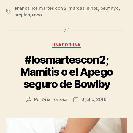
Oeuf
enanos
,
los martes con 2
,
marcas
,
niños
NYC?»
,
oeuf nyc
,
Etiquetas
orejitas
,
ropa
Categorías
UNAPORUNA
#losmartescon2;
Mamitis o el Apego
seguro de Bowlby
Por
Ana Tortosa
6 julio, 2016
Autor
Fecha
de
de
la
la
entrada
entrada