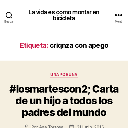
La vida es como montar en
bicicleta
Buscar
Menú
Etiqueta:
criqnza con apego
Categorías
UNAPORUNA
#losmartescon2; Carta
de un hijo a todos los
padres del mundo
Por
Ana Tortosa
21 junio, 2016
Autor
Fecha