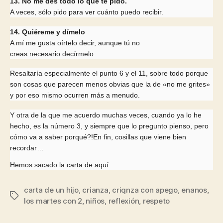
13. No me des todo lo que te pido.
A veces, sólo pido para ver cuánto puedo recibir.
14. Quiéreme y dímelo
A mí me gusta oírtelo decir, aunque tú no
creas necesario decírmelo.
Resaltaría especialmente el punto 6 y el 11, sobre todo porque
son cosas que parecen menos obvias que la de «no me grites»
y por eso mismo ocurren más a menudo.
Y otra de la que me acuerdo muchas veces, cuando ya lo he
hecho, es la número 3, y siempre que lo pregunto pienso, pero
cómo va a saber porqué?!En fin, cosillas que viene bien
recordar…
Hemos sacado la carta de aquí
carta de un hijo
,
crianza
,
criqnza con apego
,
enanos
,
Etiquetas
los martes con 2
,
niños
,
reflexión
,
respeto