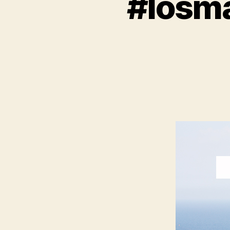
#losma