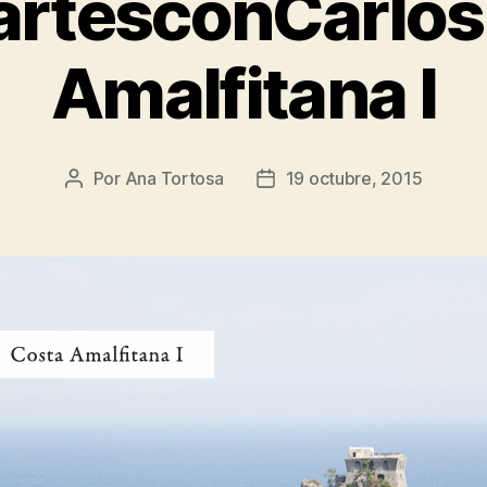
rtesconCarlos
Amalfitana I
Por
Ana Tortosa
19 octubre, 2015
Autor
Fecha
de
de
la
la
entrada
entrada