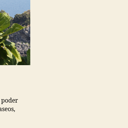
a poder
aseos,