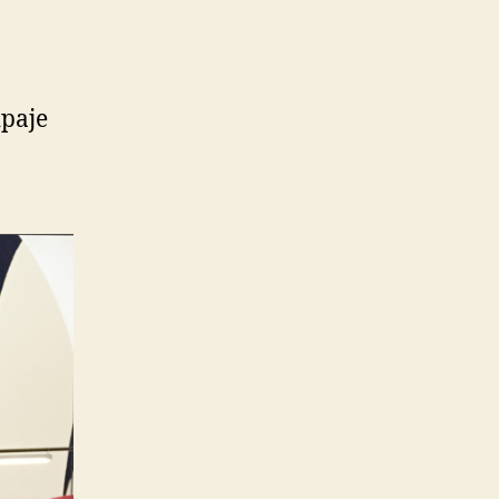
ipaje