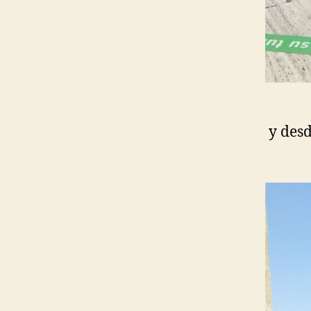
y desd