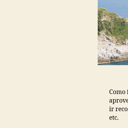
Como f
aprove
ir rec
etc.