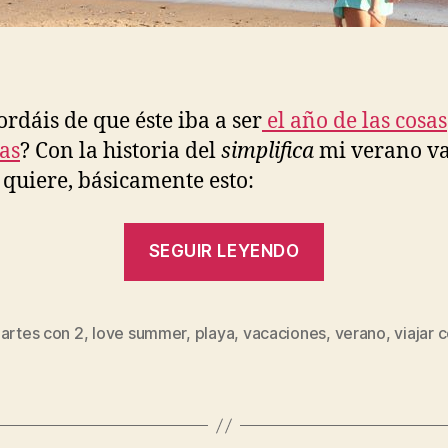
ordáis de que éste iba a ser
el año de las cosas
las
? Con la historia del
simplifica
mi verano va 
s quiere, básicamente esto:
«#losmartes
SEGUIR LEYENDO
LOVE
simple
SUMMER!»
martes con 2
,
love summer
,
playa
,
vacaciones
,
verano
,
viajar 
s