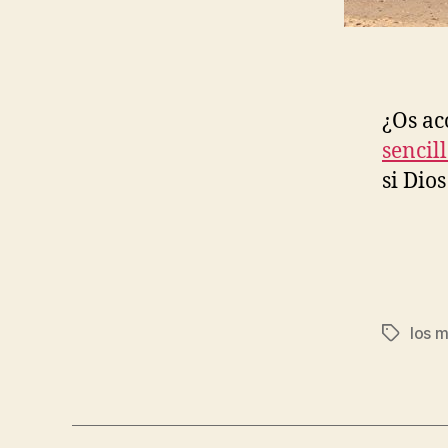
¿Os ac
sencil
si Dio
los 
Etiqueta