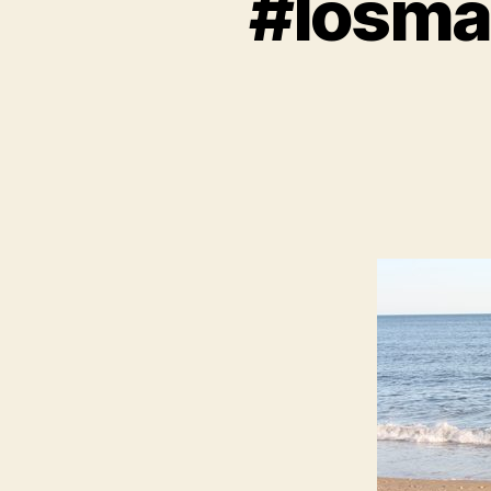
#losma