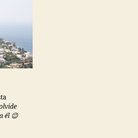
sta
olvide
a él 😉