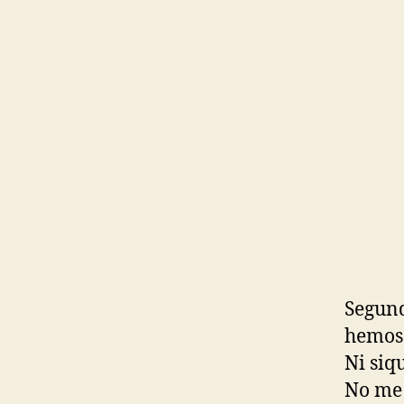
Segund
hemos 
Ni siq
No me 