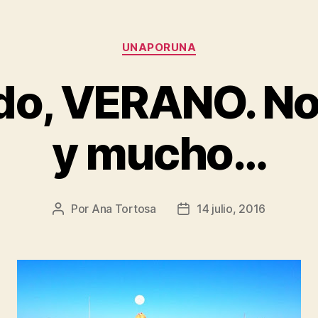
Categorías
UNAPORUNA
do, VERANO. No
y mucho…
Por
Ana Tortosa
14 julio, 2016
Autor
Fecha
de
de
la
la
entrada
entrada