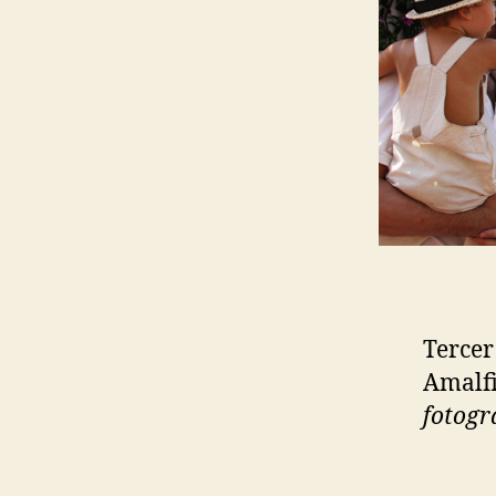
Tercer
Amalf
fotogra