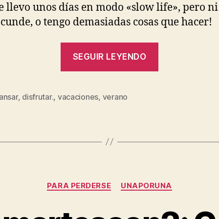
e llevo unos días en modo «slow life», pero ni
cunde, o tengo demasiadas cosas que hacer!
«Bienvenido
SEGUIR LEYENDO
VERANO.
Nos
gustas,
ansar
,
disfrutar.
,
vacaciones
,
verano
s
y
mucho…»
Categorías
PARA PERDERSE
UNAPORUNA