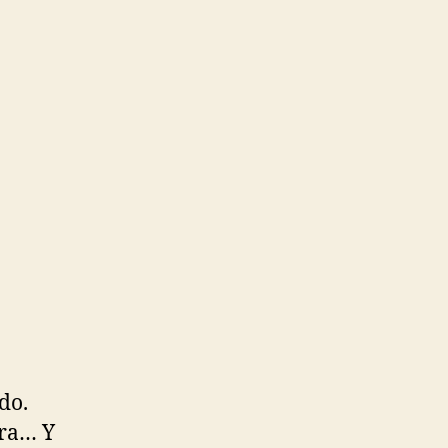
do.
era… Y