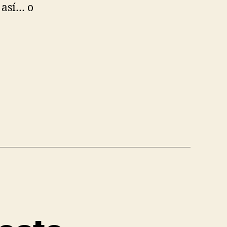
 así… o
,