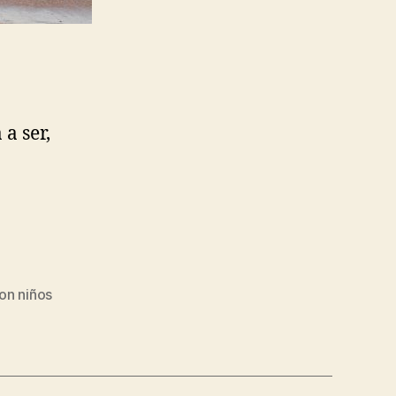
a ser,
con2;
con niños