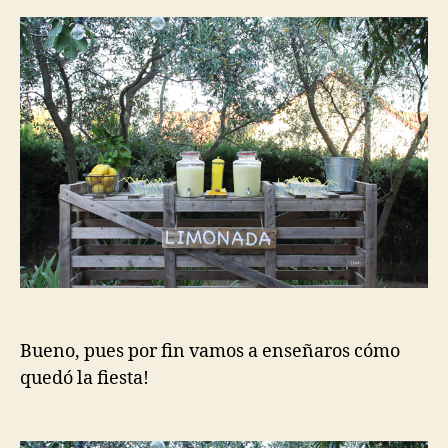
la
la
entrada
entrada
Bueno, pues por fin vamos a enseñaros cómo
quedó la fiesta!