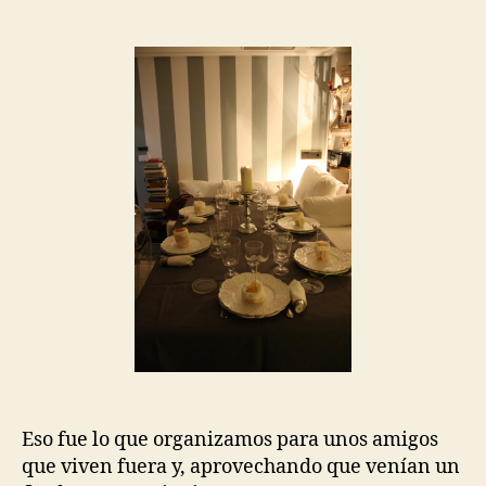
de
de
la
la
entrada
entrada
Eso fue lo que organizamos para unos amigos
que viven fuera y, aprovechando que venían un