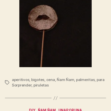
aperitivos
,
bigotes
,
cena
,
Ñam Ñam
,
palmeritas
,
para
Etiquetas
Sorprender
,
piruletas
Categorías
DIY
ÑAM ÑAM
UNAPORUNA