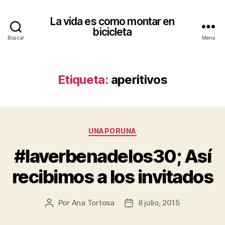
La vida es como montar en
bicicleta
Buscar
Menú
Etiqueta:
aperitivos
Categorías
UNAPORUNA
#laverbenadelos30; Así
recibimos a los invitados
Por
Ana Tortosa
8 julio, 2015
Autor
Fecha
de
de