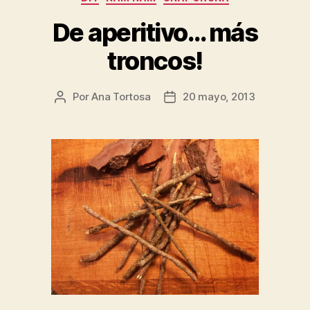
De aperitivo… más
troncos!
Por
Ana Tortosa
20 mayo, 2013
Autor
Fecha
de
de
la
la
entrada
entrada