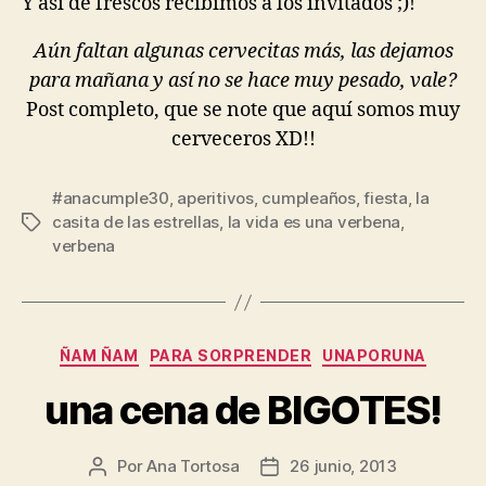
Y así de frescos recibimos a los invitados ;)!
Aún faltan algunas cervecitas más, las dejamos
para mañana y así no se hace muy pesado, vale?
Post completo, que se note que aquí somos muy
cerveceros XD!!
#anacumple30
,
aperitivos
,
cumpleaños
,
fiesta
,
la
casita de las estrellas
,
la vida es una verbena
,
Etiquetas
verbena
Categorías
ÑAM ÑAM
PARA SORPRENDER
UNAPORUNA
una cena de BIGOTES!
Por
Ana Tortosa
26 junio, 2013
Autor
Fecha