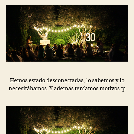
la
la
entrada
entrada
Hemos estado desconectadas, lo sabemos y lo
necesitábamos. Y además teníamos motivos :p