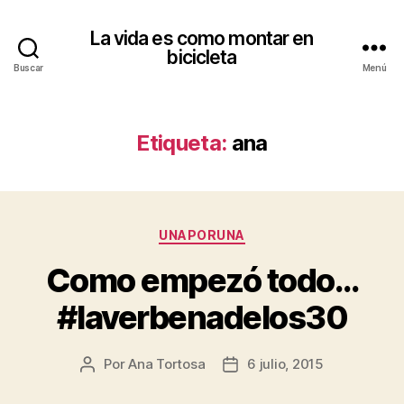
La vida es como montar en
bicicleta
Buscar
Menú
Etiqueta:
ana
Categorías
UNAPORUNA
Como empezó todo…
#laverbenadelos30
Por
Ana Tortosa
6 julio, 2015
Autor
Fecha
de
de