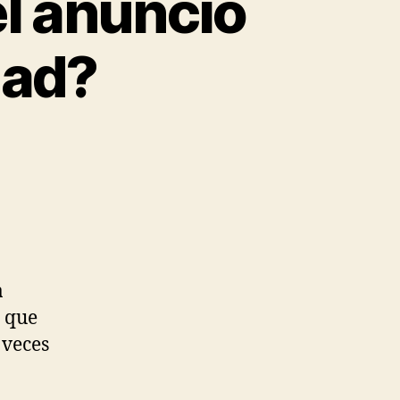
el anuncio
dad?
a
 que
 veces