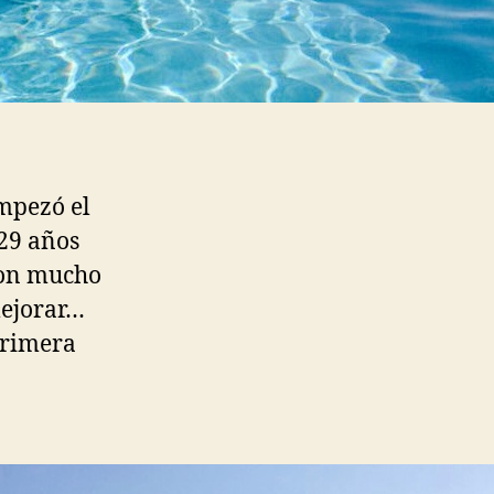
empezó el
29 años
 con mucho
mejorar…
primera