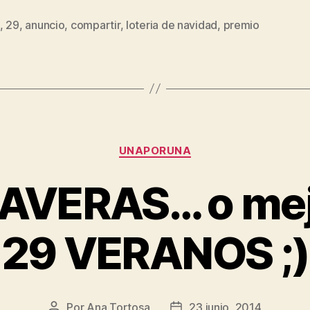
,
29
,
anuncio
,
compartir
,
loteria de navidad
,
premio
s
Categorías
UNAPORUNA
AVERAS… o mej
29 VERANOS ;)
Por
Ana Tortosa
23 junio, 2014
Autor
Fecha