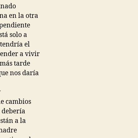
inado
na en la otra
pendiente
tá solo a
tendría el
ender a vivir
o más tarde
que nos daría
y
de cambios
e debería
stán a la
 madre