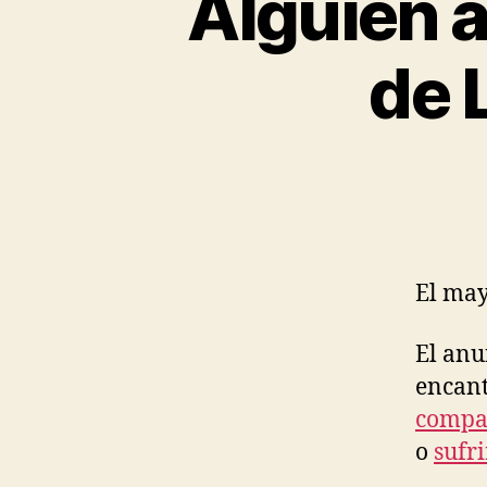
Alguien a
de 
El may
El anu
encant
compar
o
sufri