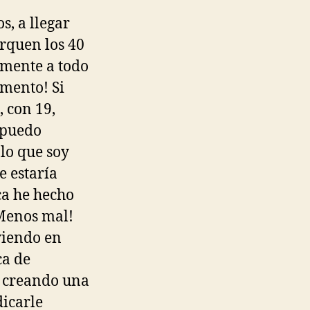
, a llegar
erquen los 40
amente a todo
mento! Si
 con 19,
 puedo
lo que soy
e estaría
ca he hecho
 Menos mal!
viendo en
ca de
y creando una
dicarle