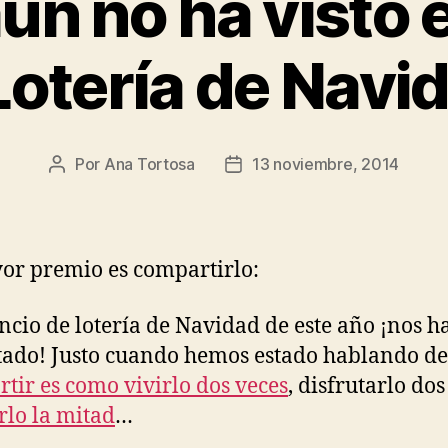
ún no ha visto 
Lotería de Navi
Por
Ana Tortosa
13 noviembre, 2014
Autor
Fecha
de
de
la
la
entrada
entrada
or premio es compartirlo:
ncio de lotería de Navidad de este año ¡nos h
ado! Justo cuando hemos estado hablando de
tir es como vivirlo dos veces
, disfrutarlo dos
rlo la mitad
…