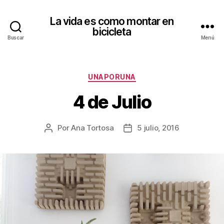
La vida es como montar en
bicicleta
Buscar
Menú
Categorías
UNAPORUNA
4 de Julio
Por
Ana Tortosa
5 julio, 2016
Autor
Fecha
de
de
la
la
entrada
entrada