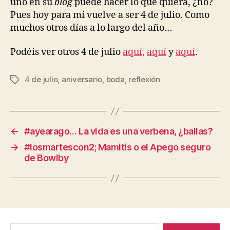
uno en su
blog
puede hacer lo que quiera, ¿no?
Pues hoy para mí vuelve a ser 4 de julio. Como
muchos otros días a lo largo del año…
Podéis ver otros 4 de julio
aquí,
aquí
y
aquí
.
4 de julio
,
aniversario
,
boda
,
reflexión
Etiquetas
←
#ayearago… La vida es una verbena, ¿bailas?
→
#losmartescon2; Mamitis o el Apego seguro
de Bowlby
Buscar: